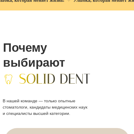
которая меняет жизнь!
Улыбка, которая меняет жизнь!
Без боли и стресса
Почему
Используем щадящие методики,
включая лечение без бормашины
выбирают
и индивидуальный подбор
анестезии.
В нашей команде — только опытные
стоматологи, кандидаты медицинских наук
Честные цены и
и специалисты высшей категории.
прозрачные
условия