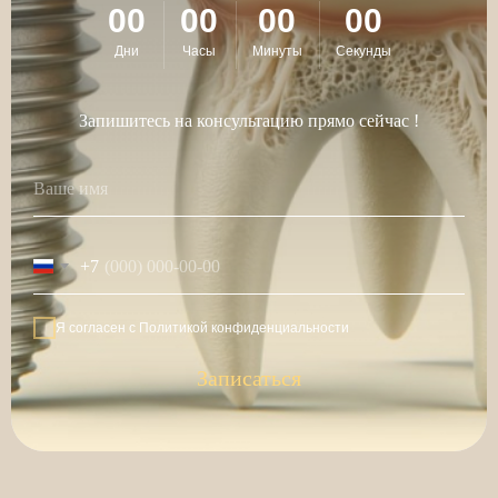
00
00
00
00
Дни
Часы
Минуты
Секунды
Запишитесь на консультацию прямо сейчас !
+7
Я согласен с Политикой конфиденциальности
Записаться