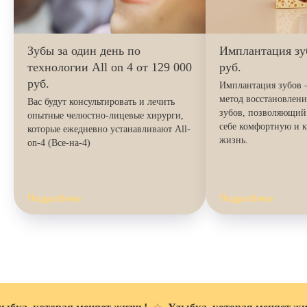
Зубы за один день по
Имплантация зуб
технологии All on 4 от 129 000
руб.
руб.
Имплантация зубов
метод восстановлен
Вас будут консультировать и лечить
зубов, позволяющий
опытные челюстно-лицевые хирурги,
себе комфортную и 
которые ежедневно устанавливают All-
жизнь.
on-4 (Все-на-4)
Врачи, которым можно
Подробнее
Подробнее
доверять
В нашей команде — только
опытные стоматологи, кандидаты
медицинских наук и специалисты
высшей категории. Мы тщательно
подбираем персонал, потому что
отвечаем за здоровье и комфорт
каждого пациента.