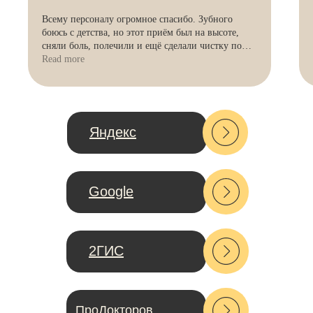
Телефон:
Всему персоналу огромное спасибо. Зубного
боюсь с детства, но этот приём был на высоте,
+7 (499) 726-54-51
сняли боль, полечили и ещё сделали чистку по
акции.
Read more
Почта:
admin@soliddent.ru
Яндекс
Онлайн консультация
Google
2ГИС
ПроДокторов