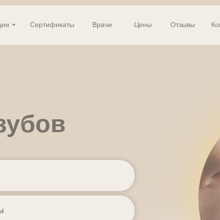
ции
ции
Сертификаты
Сертификаты
Врачи
Врачи
Цены
Цены
Отзывы
Отзывы
Ко
зубов
ы