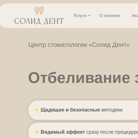
Услуги
Услуги
О клинике
О клинике
Ак
Ак
Центр стоматологии «Солид Дент»
Отбеливание 
Щадящие и безопасные
методики
Видимый эффект
сразу после процедур