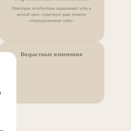
Некоторые антибиотики окрашивают зубы в
желтый цвет, существует даже понятие
«тетрациклиновые зубы».
Возрастные изменения
и